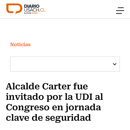
Click acá para ir directamente al contenido
Noticias
Investigación
Noticias
Cultura
Programas Radio y TV Usach
Alcalde Carter fue
invitado por la UDI al
Congreso en jornada
clave de seguridad