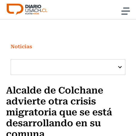
Click acá para ir directamente al contenido
Noticias
Investigación
Noticias
Cultura
Programas Radio y TV Usach
Alcalde de Colchane
advierte otra crisis
migratoria que se está
desarrollando en su
comuna