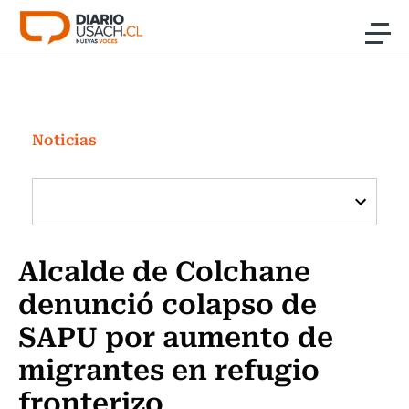
Click acá para ir directamente al contenido
Noticias
Investigación
Noticias
Cultura
Programas Radio y TV Usach
Alcalde de Colchane
denunció colapso de
SAPU por aumento de
migrantes en refugio
fronterizo