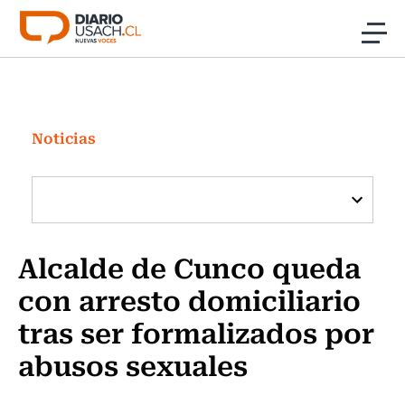
Click acá para ir directamente al contenido
Noticias
Investigación
Noticias
Cultura
Programas Radio y TV Usach
Alcalde de Cunco queda
con arresto domiciliario
tras ser formalizados por
abusos sexuales