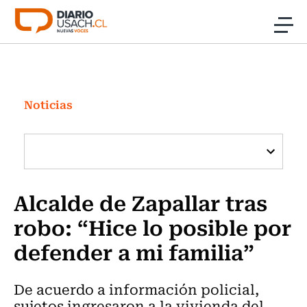
Click acá para ir directamente al contenido
Noticias
Investigación
Noticias
Cultura
Programas Radio y TV Usach
Alcalde de Zapallar tras
robo: “Hice lo posible por
defender a mi familia”
De acuerdo a información policial,
sujetos ingresaron a la vivienda del