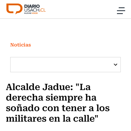
Click acá para ir directamente al contenido
Noticias
Investigación
Noticias
Cultura
Programas Radio y TV Usach
Alcalde Jadue: "La
derecha siempre ha
soñado con tener a los
militares en la calle"