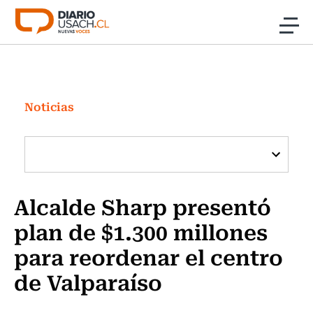
Click acá para ir directamente al contenido
Noticias
Investigación
Noticias
Cultura
Programas Radio y TV Usach
Alcalde Sharp presentó
plan de $1.300 millones
para reordenar el centro
de Valparaíso