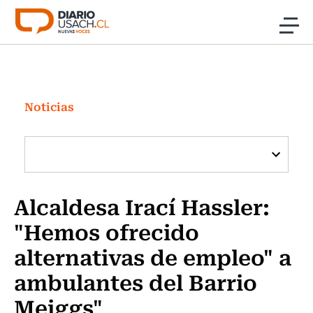
Click acá para ir directamente al contenido
Noticias
Investigación
Noticias
Cultura
Programas Radio y TV Usach
Alcaldesa Irací Hassler:
"Hemos ofrecido
alternativas de empleo" a
ambulantes del Barrio
Meiggs"