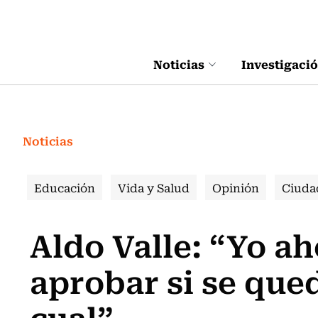
Click acá para ir directamente al contenido
Noticias
Investigaci
Noticias
Educación
Vida y Salud
Opinión
Ciuda
Aldo Valle: “Yo ah
aprobar si se qued
cual”