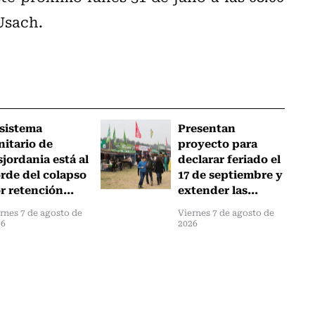
Usach.
 sistema
Presentan
nitario de
proyecto para
sjordania está al
declarar feriado el
rde del colapso
17 de septiembre y
r retención...
extender las...
rnes 7 de agosto de
Viernes 7 de agosto de
26
2026