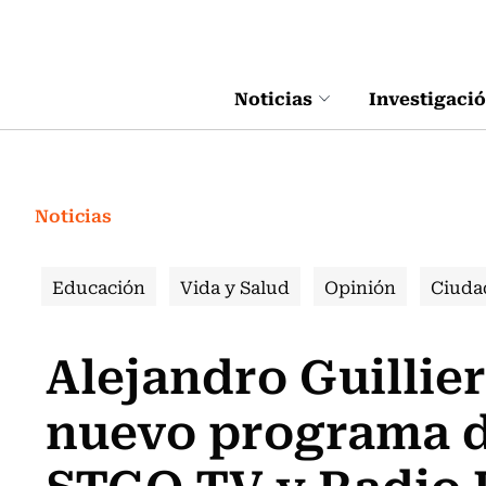
Click acá para ir directamente al contenido
Noticias
Investigaci
Noticias
Educación
Vida y Salud
Opinión
Ciuda
Alejandro Guillie
nuevo programa d
STGO TV y Radio 