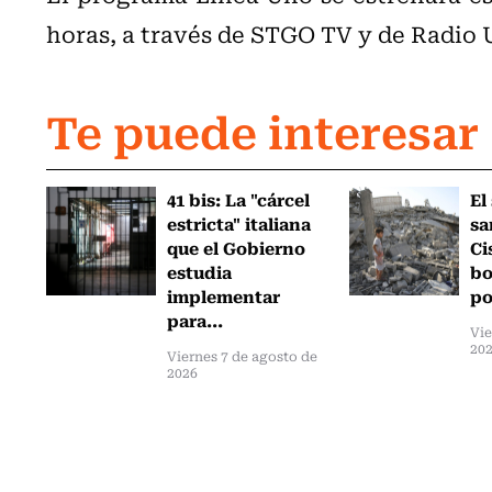
horas, a través de STGO TV y de Radio 
Te puede interesar
41 bis: La "cárcel
El
estricta" italiana
sa
que el Gobierno
Ci
estudia
bo
implementar
po
para...
Vie
20
Viernes 7 de agosto de
2026