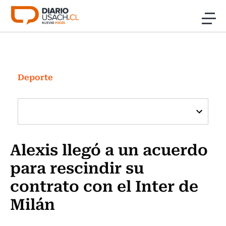
Click acá para ir directamente al contenido
Noticias
Investigación
Deporte
Cultura
Programas Radio y TV Usach
Alexis llegó a un acuerdo
para rescindir su
contrato con el Inter de
Milán