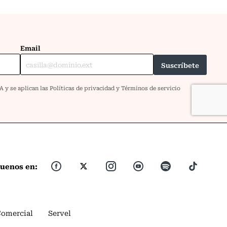
guenos en:
Comercial
Servel