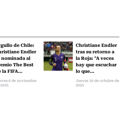
gullo de Chile:
Christiane Endler
ristiane Endler
tras su retorno a
 nominada al
la Roja: "A veces
emio The Best
hay que escuchar
 la FIFA...
lo que...
eves 6 de noviembre
Jueves 30 de octubre de
 2025
2025