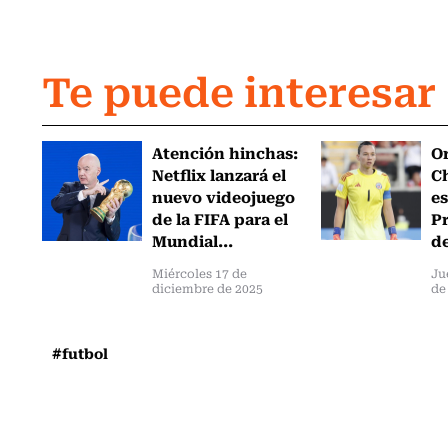
Te puede interesar
Atención hinchas:
Or
Netflix lanzará el
Ch
nuevo videojuego
es
de la FIFA para el
Pr
Mundial...
de
Miércoles 17 de
Ju
diciembre de 2025
de
#futbol