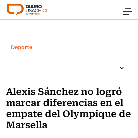
Click acá para ir directamente al contenido
Noticias
Investigación
Deporte
Cultura
Programas Radio y TV Usach
Alexis Sánchez no logró
marcar diferencias en el
empate del Olympique de
Marsella