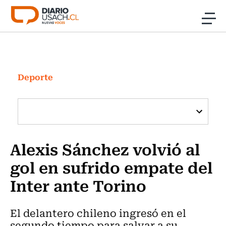
Click acá para ir directamente al contenido
Noticias
Investigación
Deporte
Cultura
Programas Radio y TV Usach
Alexis Sánchez volvió al
gol en sufrido empate del
Inter ante Torino
El delantero chileno ingresó en el
segundo tiempo para salvar a su