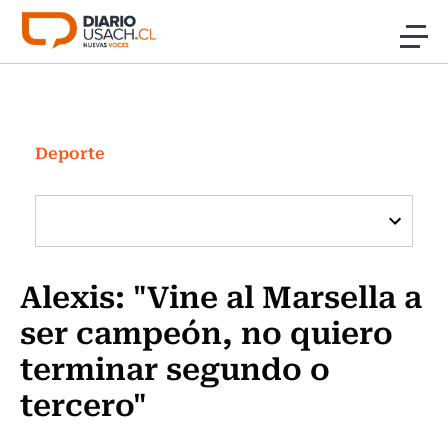
Click acá para ir directamente al contenido
Noticias
Investigación
Deporte
Cultura
Programas Radio y TV Usach
Alexis: "Vine al Marsella a
ser campeón, no quiero
terminar segundo o
tercero"