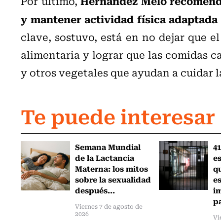
Hernández Melo recomendó
Por último,
y mantener actividad física adaptada 
clave, sostuvo, está en no dejar que e
alimentaria y lograr que las comidas c
y otros vegetales que ayudan a cuidar l
Te puede interesar
Semana Mundial
41
de la Lactancia
es
Materna: los mitos
q
sobre la sexualidad
e
después...
i
pa
Viernes 7 de agosto de
2026
Vi