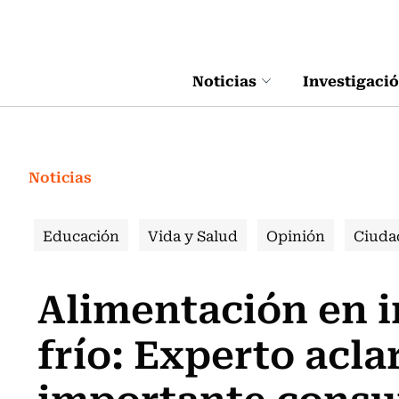
Click acá para ir directamente al contenido
Noticias
Investigaci
Noticias
Educación
Vida y Salud
Opinión
Ciuda
Alimentación en i
frío: Experto acla
importante consu