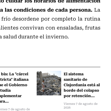
 cuidar los horarios de alimentación
a las condiciones de cada persona.
La
l frío desordene por completo la rutina
alientes convivan con ensaladas, frutas
a salud durante el invierno.
 bis: La "cárcel
El sistema
tricta" italiana
sanitario de
ue el Gobierno
Cisjordania está al
studia
borde del colapso
mplementar
por retención...
ra...
Viernes 7 de agosto de
2026
ernes 7 de agosto de