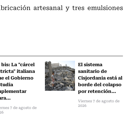
abricación artesanal y tres emulsiones
 bis: La "cárcel
El sistema
tricta" italiana
sanitario de
ue el Gobierno
Cisjordania está al
studia
borde del colapso
mplementar
por retención...
ra...
Viernes 7 de agosto de
2026
ernes 7 de agosto de
26