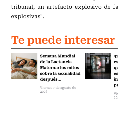
tribunal, un artefacto explosivo de f
explosivas".
Te puede interesar
Semana Mundial
41
de la Lactancia
es
Materna: los mitos
q
sobre la sexualidad
e
después...
i
pa
Viernes 7 de agosto de
2026
Vi
20