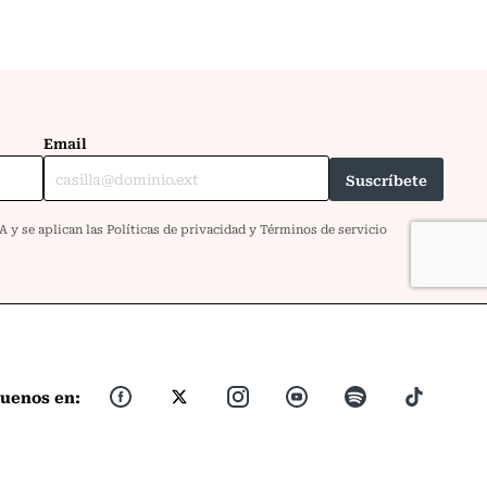
guenos en: