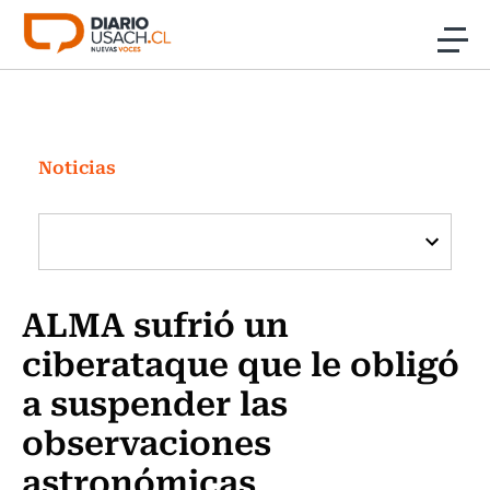
Click acá para ir directamente al contenido
Noticias
Investigación
Noticias
Cultura
Programas Radio y TV Usach
ALMA sufrió un
ciberataque que le obligó
a suspender las
observaciones
astronómicas