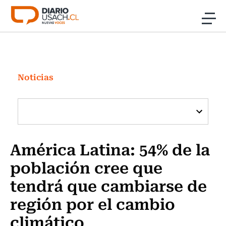
Click acá para ir directamente al contenido
Noticias
Investigación
Noticias
Cultura
Programas Radio y TV Usach
América Latina: 54% de la
población cree que
tendrá que cambiarse de
región por el cambio
climático