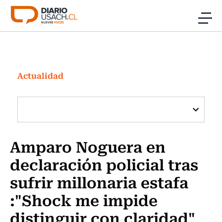
Click acá para ir directamente al contenido
Noticias
Investigación
Actualidad
Cultura
Programas Radio y TV Usach
Amparo Noguera en
declaración policial tras
sufrir millonaria estafa
:"Shock me impide
distinguir con claridad"