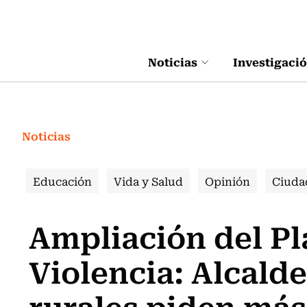
Click acá para ir directamente al contenido
Noticias
Investigaci
Noticias
Educación
Vida y Salud
Opinión
Ciuda
Ampliación del Pl
Violencia: Alcald
rurales piden má