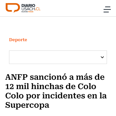
Click acá para ir directamente al contenido
Noticias
Investigación
Deporte
Cultura
Programas Radio y TV Usach
ANFP sancionó a más de
12 mil hinchas de Colo
Colo por incidentes en la
Supercopa