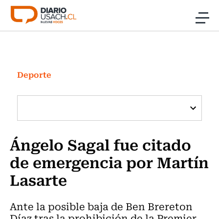
Click acá para ir directamente al contenido
Noticias
Investigación
Deporte
Cultura
Programas Radio y TV Usach
Ángelo Sagal fue citado
de emergencia por Martín
Lasarte
Ante la posible baja de Ben Brereton
Díaz tras la prohibición de la Premier