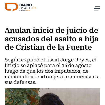
Click acá para ir directamente al contenido
Noticias
Anulan inicio de juicio de
Investigación
acusados del asalto a hija
de Cristian de la Fuente
Cultura
Según explicó el fiscal Jorge Reyes, el
Programas Radio y TV Usach
litigio se aplazó para el 16 de agosto
luego de que los dos imputados, de
nacionalidad extranjera, renunciasen a
sus defensas.