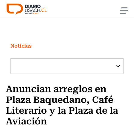
Click acá para ir directamente al contenido
Noticias
Investigación
Noticias
Cultura
Programas Radio y TV Usach
Anuncian arreglos en
Plaza Baquedano, Café
Literario y la Plaza de la
Aviación