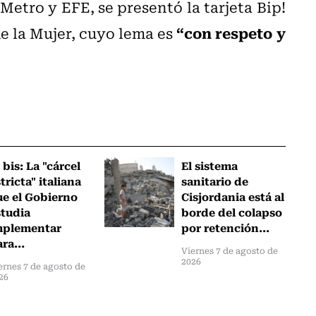
Metro y EFE, se presentó la tarjeta Bip!
“con respeto y
e la Mujer, cuyo lema es
 bis: La "cárcel
El sistema
tricta" italiana
sanitario de
ue el Gobierno
Cisjordania está al
studia
borde del colapso
mplementar
por retención...
ra...
Viernes 7 de agosto de
2026
ernes 7 de agosto de
26