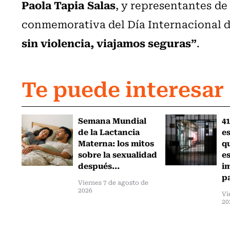
Paola Tapia Salas
, y representantes de 
conmemorativa del Día Internacional d
sin violencia, viajamos seguras”
.
Te puede interesar
Semana Mundial
41
de la Lactancia
es
Materna: los mitos
q
sobre la sexualidad
e
después...
i
pa
Viernes 7 de agosto de
2026
Vi
20