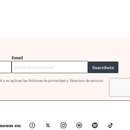
guenos en: