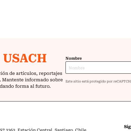
Sí
º 3363. Estación Central. Santiago. Chile.