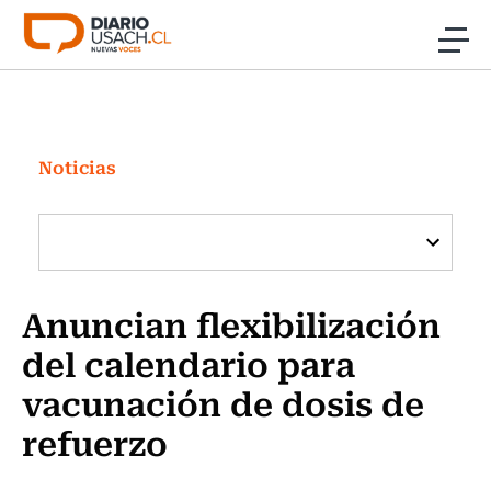
Click acá para ir directamente al contenido
Noticias
Investigación
Noticias
Cultura
Programas Radio y TV Usach
Anuncian flexibilización
del calendario para
vacunación de dosis de
refuerzo