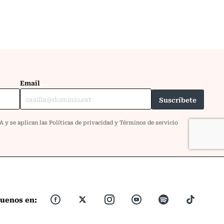
guenos en: