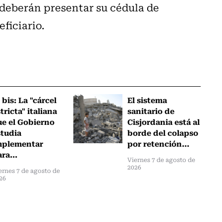
s deberán presentar su cédula de
eficiario.
 bis: La "cárcel
El sistema
tricta" italiana
sanitario de
ue el Gobierno
Cisjordania está al
studia
borde del colapso
mplementar
por retención...
ra...
Viernes 7 de agosto de
2026
ernes 7 de agosto de
26