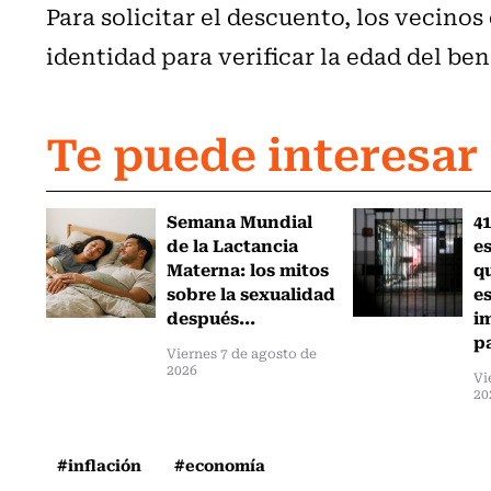
Para solicitar el descuento, los vecino
identidad para verificar la edad del ben
Te puede interesar
Semana Mundial
41
de la Lactancia
es
Materna: los mitos
q
sobre la sexualidad
e
después...
i
pa
Viernes 7 de agosto de
2026
Vi
20
#inflación
#economía