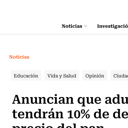
Click acá para ir directamente al contenido
Noticias
Investigaci
Noticias
Educación
Vida y Salud
Opinión
Ciuda
Anuncian que adu
tendrán 10% de de
precio del pan