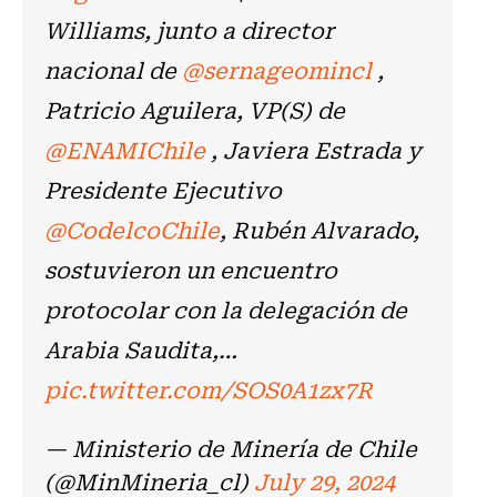
Williams, junto a director
nacional de
@sernageomincl
,
Patricio Aguilera, VP(S) de
@ENAMIChile
, Javiera Estrada y
Presidente Ejecutivo
@CodelcoChile
, Rubén Alvarado,
sostuvieron un encuentro
protocolar con la delegación de
Arabia Saudita,…
pic.twitter.com/SOS0A1zx7R
— Ministerio de Minería de Chile
(@MinMineria_cl)
July 29, 2024