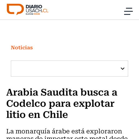
Click acá para ir directamente al contenido
Noticias
Investigación
Noticias
Cultura
Programas Radio y TV Usach
Arabia Saudita busca a
Codelco para explotar
litio en Chile
La monarquía árabe está exploraron
maneras de importar este metal desde