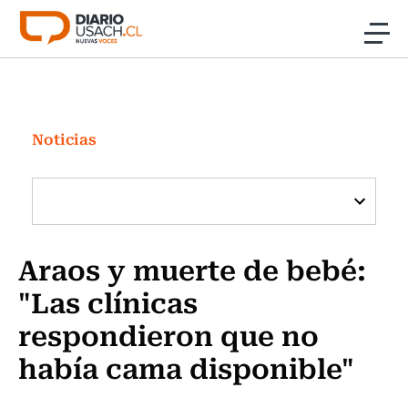
Click acá para ir directamente al contenido
Noticias
Investigación
Noticias
Cultura
Programas Radio y TV Usach
Araos y muerte de bebé:
"Las clínicas
respondieron que no
había cama disponible"