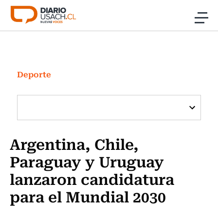
Click acá para ir directamente al contenido
Noticias
Investigación
Deporte
Cultura
Programas Radio y TV Usach
Argentina, Chile,
Paraguay y Uruguay
lanzaron candidatura
para el Mundial 2030