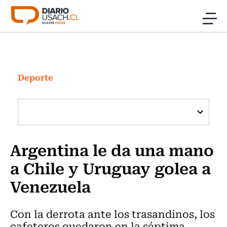
Click acá para ir directamente al contenido
Noticias
Investigación
Deporte
Cultura
Programas Radio y TV Usach
Argentina le da una mano
a Chile y Uruguay golea a
Venezuela
Con la derrota ante los trasandinos, los
cafeteros quedaron en la séptima