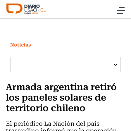
Click acá para ir directamente al contenido
Noticias
Investigación
Noticias
Cultura
Programas Radio y TV Usach
Armada argentina retiró
los paneles solares de
territorio chileno
El periódico La Nación del país
trasandino informó que la operación