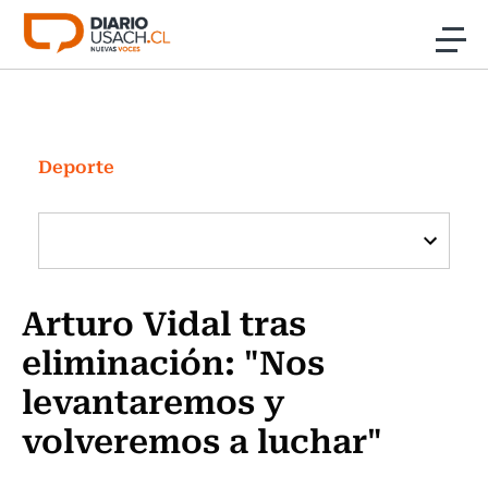
Click acá para ir directamente al contenido
Noticias
Investigación
Deporte
Cultura
Programas Radio y TV Usach
Arturo Vidal tras
eliminación: "Nos
levantaremos y
volveremos a luchar"