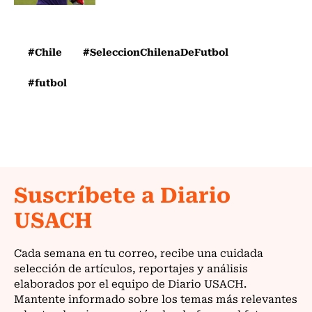
#Chile
#SeleccionChilenaDeFutbol
#futbol