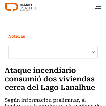
Click acá para ir directamente al contenido
Noticias
Investigación
Noticias
Cultura
Programas Radio y TV Usach
Ataque incendiario
consumió dos viviendas
cerca del Lago Lanalhue
Según información preliminar, el
hecho tuvo lugar durante la mañana de