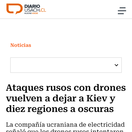
Click acá para ir directamente al contenido
Noticias
Investigación
Noticias
Cultura
Programas Radio y TV Usach
Ataques rusos con drones
vuelven a dejar a Kiev y
diez regiones a oscuras
La compañía ucraniana de electricidad
señaló que los drones rusos intentaron