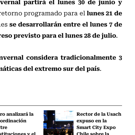
vernal partirá el lunes 30 de junio y
lunes 21 de
 retorno programado para el
se desarrollarán entre el lunes 7 de
nes
greso previsto para el lunes 28 de julio
.
invernal considera tradicionalmente 3
áticas del extremo sur del país
.
ro analizará la
Rector de la Usach
ordinación
expuso en la
tre
Smart City Expo
stituciones y el
Chile sobre la