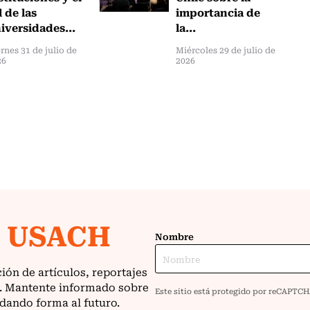
l de las
importancia de
iversidades...
la...
rnes 31 de julio de
Miércoles 29 de julio de
26
2026