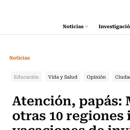
Click acá para ir directamente al contenido
Noticias
Investigaci
Noticias
Educación
Vida y Salud
Opinión
Ciuda
Atención, papás: 
otras 10 regiones 
vacaciones de inv