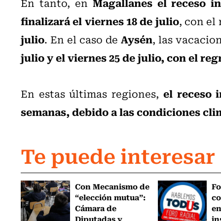
Magallanes el receso in
En tanto, en
finalizará el viernes 18 de julio
, con el
julio
Aysén
. En el caso de
, las vacacio
julio y el viernes 25 de julio, con el re
el receso 
En estas últimas regiones,
semanas, debido a las condiciones clim
Te puede interesar
Con Mecanismo de
Fo
“elección mutua”:
co
Cámara de
en
Diputadas y
in