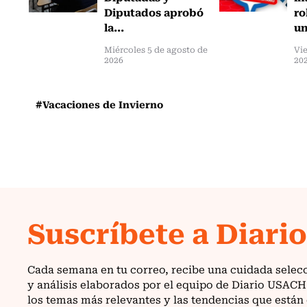
Diputados aprobó
ro
la...
un
Miércoles 5 de agosto de
Vie
2026
20
#Vacaciones de Invierno