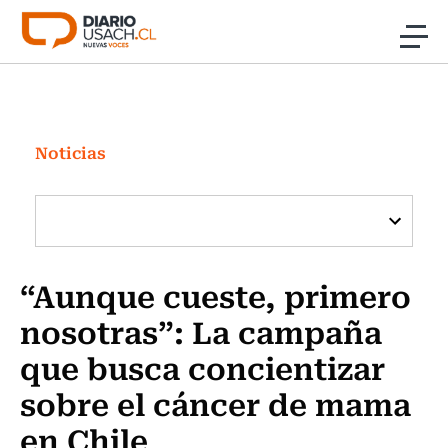
Click acá para ir directamente al contenido
Noticias
Investigación
Noticias
Cultura
Programas Radio y TV Usach
“Aunque cueste, primero
nosotras”: La campaña
que busca concientizar
sobre el cáncer de mama
en Chile