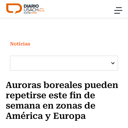
Click acá para ir directamente al contenido
Noticias
Investigación
Noticias
Cultura
Programas Radio y TV Usach
Auroras boreales pueden
repetirse este fin de
semana en zonas de
América y Europa