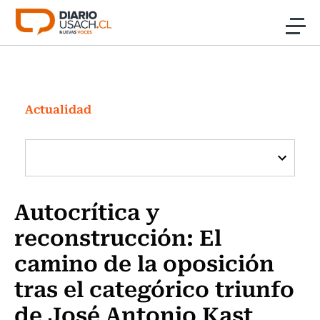
Click acá para ir directamente al contenido
Noticias
Investigación
Actualidad
Cultura
Programas Radio y TV Usach
Autocrítica y
reconstrucción: El
camino de la oposición
tras el categórico triunfo
de José Antonio Kast