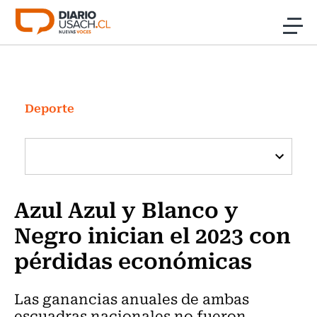
Click acá para ir directamente al contenido
Noticias
Investigación
Deporte
Cultura
Programas Radio y TV Usach
Azul Azul y Blanco y
Negro inician el 2023 con
pérdidas económicas
Las ganancias anuales de ambas
escuadras nacionales no fueron