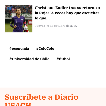
Christiane Endler tras su retorno a
la Roja: "A veces hay que escuchar
lo que...
Jueves 30 de octubre de 2025
#economía
#ColoColo
#Universidad de Chile
#futbol