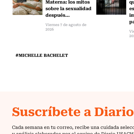
Materna: los mitos
q
sobre la sexualidad
e
después...
i
pa
Viernes 7 de agosto de
2026
Vi
20
#MICHELLE BACHELET