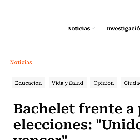
Click acá para ir directamente al contenido
Noticias
Investigaci
Noticias
Educación
Vida y Salud
Opinión
Ciuda
Bachelet frente a
elecciones: "Uni
vencer"