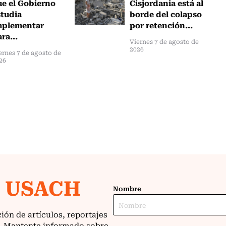
ue el Gobierno
Cisjordania está al
studia
borde del colapso
mplementar
por retención...
ra...
Viernes 7 de agosto de
2026
ernes 7 de agosto de
26