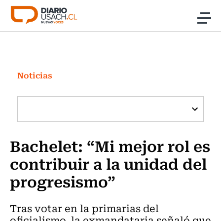
Click acá para ir directamente al contenido
Noticias
Investigación
Noticias
Cultura
Programas Radio y TV Usach
Bachelet: “Mi mejor rol es
contribuir a la unidad del
progresismo”
Tras votar en la primarias del
oficialismo, la exmandataria señaló que