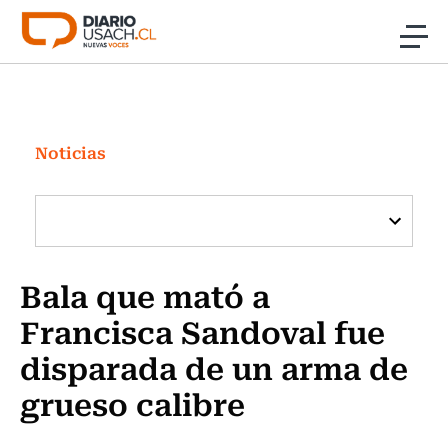
Click acá para ir directamente al contenido
Noticias
Investigación
Noticias
Cultura
Programas Radio y TV Usach
Bala que mató a
Francisca Sandoval fue
disparada de un arma de
grueso calibre