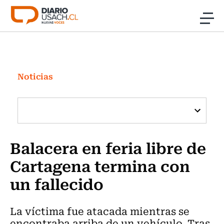
Click acá para ir directamente al contenido
Noticias
Investigación
Noticias
Cultura
Programas Radio y TV Usach
Balacera en feria libre de
Cartagena termina con
un fallecido
La víctima fue atacada mientras se
encontraba arriba de un vehículo. Tras