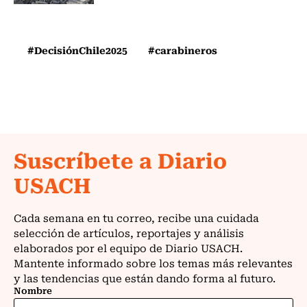
#DecisiónChile2025
#carabineros