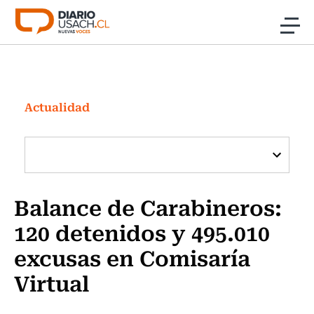
Click acá para ir directamente al contenido
Noticias
Investigación
Actualidad
Cultura
Programas Radio y TV Usach
Balance de Carabineros:
120 detenidos y 495.010
excusas en Comisaría
Virtual