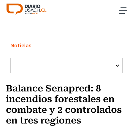
Click acá para ir directamente al contenido
Noticias
Investigación
Noticias
Cultura
Programas Radio y TV Usach
Balance Senapred: 8
incendios forestales en
combate y 2 controlados
en tres regiones