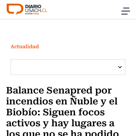
Click acá para ir directamente al contenido
Noticias
Investigación
Actualidad
Cultura
Programas Radio y TV Usach
Balance Senapred por
incendios en Ñuble y el
Biobío: Siguen focos
activos y hay lugares a
los que no se ha podido