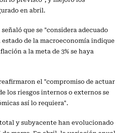
urado en abril.
 señaló que se "considera adecuado
l estado de la macroeconomía indique
flación a la meta de 3% se haya
r reafirmaron el "compromiso de actuar
de los riesgos internos o externos se
icas así lo requiera".
 total y subyacente han evolucionado
de marzo. En abril, la variación anual