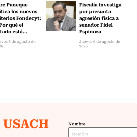
ere Paneque
Fiscalía investiga
itica los nuevos
por presunta
iterios Fondecyt:
agresión física a
Por qué el
senador Fidel
tado está...
Espinoza
eves 6 de agosto de
Jueves 6 de agosto de
26
2026