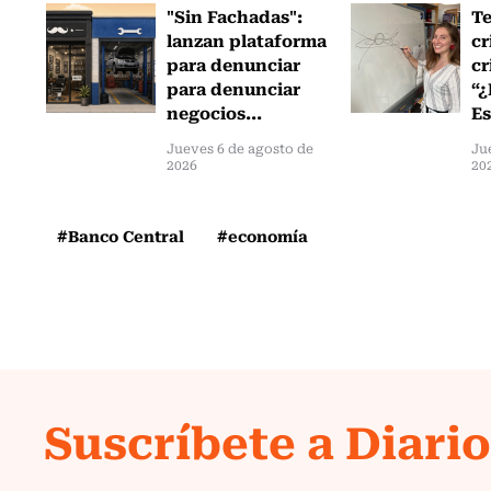
"Sin Fachadas":
T
lanzan plataforma
cr
para denunciar
cr
para denunciar
“¿
negocios...
Es
Jueves 6 de agosto de
Ju
2026
20
#Banco Central
#economía