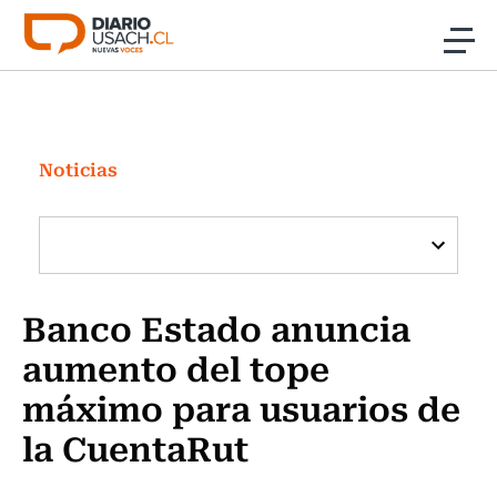
Click acá para ir directamente al contenido
Noticias
Investigación
Noticias
Cultura
Programas Radio y TV Usach
Banco Estado anuncia
aumento del tope
máximo para usuarios de
la CuentaRut